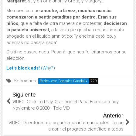
Margaret
, sí, y en otra Jhon, y Greta, y Margory…”
Me cuentan que
anoche, a la vez, muchas mamás
comenzaron a sentir pataditas por dentro.
Eran sus
niños
, que a falta de otra manera de protestar,
decidieron
la pataleta universal,
a la vez que gritaban en un lamento
ahogado en el líquido amniótico: “y encima católico, y
además no pasará nada”.
Ojalá no pasara nada. Pasará: que nos felicitaremos por su
elección.
Let's block ads!
(Why?)
Secciones:
Padre Jose Gonzalez Guadalix
Siguiente
VIDEO: Click To Pray, Orar con el Papa Francisco hoy
Noviembre 8 2020 - Tele VID
Anterior
VIDEO: Directores de organismos internacionales llaman
a abrir el progreso científico a todos