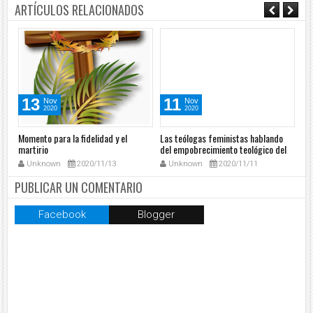
ARTÍCULOS RELACIONADOS
13
11
Nov
Nov
2020
2020
Momento para la fidelidad y el
Las teólogas feministas hablando
Que
martirio
del empobrecimiento teológico del
cura rural
Unknown
2020/11/13
Unknown
2020/11/11
PUBLICAR UN COMENTARIO
Facebook
Blogger