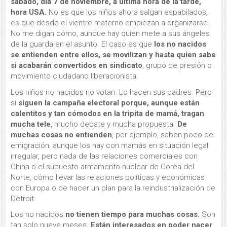
sábado, día 7 de noviembre, a última hora de la tarde,
hora USA.
No es que los niños ahora salgan espabilados,
es que desde el vientre materno empiezan a organizarse.
No me digan cómo, aunque hay quien mete a sus ángeles
de la guarda en el asunto. El caso es que
los no nacidos
se entienden entre ellos, se movilizan y hasta quien sabe
si acabarán convertidos en sindicato
, grupo de presión o
movimiento ciudadano liberacionista.
Los niños no nacidos no votan. Lo hacen sus padres. Pero
sí
siguen la campaña electoral porque, aunque están
calentitos y tan cómodos en la tripita de mamá, tragan
mucha tele
, mucho debate y mucha propuesta.
De
muchas cosas no entienden
, por ejemplo, saben poco de
emigración, aunque los hay con mamás en situación legal
irregular, pero nada de las relaciones comerciales con
China o el supuesto armamento nuclear de Corea del
Norte, cómo llevar las relaciones políticas y económicas
con Europa o de hacer un plan para la reindustrialización de
Detroit.
Los no nacidos
no tienen tiempo para muchas cosas.
Son
tan solo nueve meses.
Están interesados en poder nacer