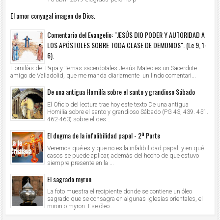
El amor conyugal imagen de Dios.
Comentario del Evangelio: "JESÚS DIO PODER Y AUTORIDAD A
LOS APÓSTOLES SOBRE TODA CLASE DE DEMONIOS". (Lc 9, 1-
6).
Homilías del Papa y Temas sacerdotales Jesús Mateo es un Sacerdote
amigo de Valladolid, que me manda diariamente un lindo comentari...
De una antigua Homilía sobre el santo y grandioso Sábado
El Oficio del lectura trae hoy este texto De una antigua
Homilía sobre el santo y grandioso Sábado (PG 43, 439. 451.
462-463) sobre el des...
El dogma de la infalibilidad papal - 2ª Parte
Veremos qué es y que no es la infalibilidad papal, y en qué
casos se puede aplicar, además del hecho de que estuvo
siempre presente en la ...
El sagrado myron
La foto muestra el recipiente donde se contiene un óleo
sagrado que se consagra en algunas iglesias orientales, el
miron o myron. Ese óleo...