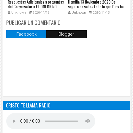
Respuestas Adicionales a preguntas
Homilía 13 Noviembre 2020 De
Mis
a
del Conversatorio EL DOLOR NO
seguro no sabes todo lo que Dios ha
pue
TENDRÁ LA ÚLTIMA PALABRA
hecho por ti
Unknown
2020/11/13
Unknown
2020/11/13
PUBLICAR UN COMENTARIO
Facebook
Blogger
CRISTO TE LLAMA RADIO