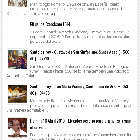
Martirologio Romano: En Barcelona, en España, beato
Francisco Bandrés Sánchez, presbítero de la Sociedad
Salesiana y mártir, que en la p...
Ritual de Exorcismo 1614
+ Padre Gabriele Amorth (Módena, 1 mayo 1925 - Roma, 16
septiembre 2016) P. Fortea: faro y maestro de los exorcistas,
portavoz del exorci...
Santo de hoy - Gustavo de San Sinforiano, Santo Abad (+ 560
dC) - 27/10
San Gustavo de San Sinforiano, Abad. Muerto en Boueges
(Cher, Francia) hacia 560, se lo llama también San Agosto o
Augustus. Estaba tan ...
Santo de hoy - Juan María Vianney, Santo Cura de Ars (+1859
dC) - 04/08
Martirologio Romano: Memoria de san Juan María Vianney,
presbítero, que durante más de cuarenta años se entregó de
una manera admirable ...
Homilía 16 Abril 2019 - Elegidos pero no para el privilegio sino
el servicio
Fuente: https://www.spreaker.com/user/fraynelson/homilia-
16-abril-2019-elegidos-pero-no-p