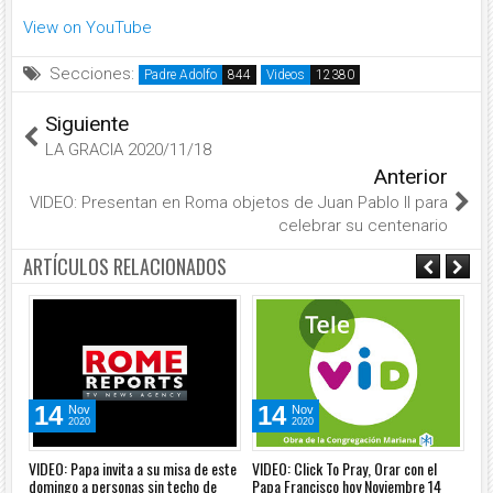
View on YouTube
Secciones:
Padre Adolfo
Videos
Siguiente
LA GRACIA 2020/11/18
Anterior
VIDEO: Presentan en Roma objetos de Juan Pablo II para
celebrar su centenario
ARTÍCULOS RELACIONADOS
14
14
Nov
Nov
2020
2020
VIDEO: Papa invita a su misa de este
VIDEO: Click To Pray, Orar con el
VID
domingo a personas sin techo de
Papa Francisco hoy Noviembre 14
cóm