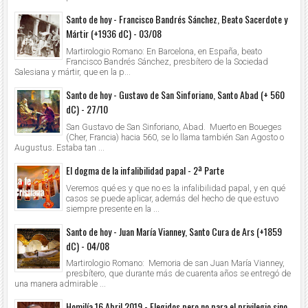
Santo de hoy - Francisco Bandrés Sánchez, Beato Sacerdote y
Mártir (+1936 dC) - 03/08
Martirologio Romano: En Barcelona, en España, beato
Francisco Bandrés Sánchez, presbítero de la Sociedad
Salesiana y mártir, que en la p...
Santo de hoy - Gustavo de San Sinforiano, Santo Abad (+ 560
dC) - 27/10
San Gustavo de San Sinforiano, Abad. Muerto en Boueges
(Cher, Francia) hacia 560, se lo llama también San Agosto o
Augustus. Estaba tan ...
El dogma de la infalibilidad papal - 2ª Parte
Veremos qué es y que no es la infalibilidad papal, y en qué
casos se puede aplicar, además del hecho de que estuvo
siempre presente en la ...
Santo de hoy - Juan María Vianney, Santo Cura de Ars (+1859
dC) - 04/08
Martirologio Romano: Memoria de san Juan María Vianney,
presbítero, que durante más de cuarenta años se entregó de
una manera admirable ...
Homilía 16 Abril 2019 - Elegidos pero no para el privilegio sino