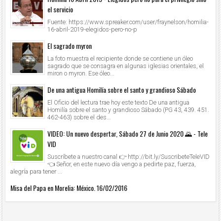
el servicio
Fuente: https://www.spreaker.com/user/fraynelson/homilia-
16-abril-2019-elegidos-pero-no-p
El sagrado myron
La foto muestra el recipiente donde se contiene un óleo
sagrado que se consagra en algunas iglesias orientales, el
miron o myron. Ese óleo...
De una antigua Homilía sobre el santo y grandioso Sábado
El Oficio del lectura trae hoy este texto De una antigua
Homilía sobre el santo y grandioso Sábado (PG 43, 439. 451.
462-463) sobre el des...
VIDEO: Un nuevo despertar, Sábado 27 de Junio 2020 🌄 - Tele
VID
Suscríbete a nuestro canal 👉 http://bit.ly/SuscribeteTeleVID
👈 Señor, en este nuevo día vengo a pedirte paz, fuerza,
alegría para tener ...
Misa del Papa en Morelia: México. 16/02/2016