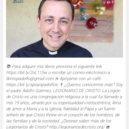
📚 Para adquirir mis libros presiona el siguiente link
https://bit.ly/2oL115w o escribe un correo electrónico a
librospadolfo@gmail.com ☕️ Apóyame con un café:
https://bit.ly/apoyopadolfolc ✝️ ¿Quieres conocerme más? Soy
el padre Adolfo Güémez, LEGIONARIO DE CRISTO. La Legión
de Cristo es una congregación religiosa a la cual fui llamado a
mis 19 años, atraído por su espiritualidad cristocéntrica, llena
de amor a María y a la Iglesia, fidelidad al Papa y un fuerte
anhelo de que Cristo Reine en el corazón de los hombres, de
las familias y de la sociedad. ¿Deseas saber más de los
Legionarios de Cristo? http://legionariosdecristo.org/ ☎️