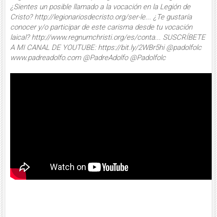
¿Sientes un posible llamado a la vocación en la Legión de
Cristo? http://legionariosdecristo.org/ser-le... ¿Te gustaría
conocer y/o participar de este carisma desde tu vocación
laical? http://www.regnumchristi.org/es/conta... SUSCRÍBETE
A MI CANAL DE YOUTUBE: https://bit.ly/2WBr5hi @padolfolc
www.padreadolfo.com @PadreAdolfo @Padolfolc