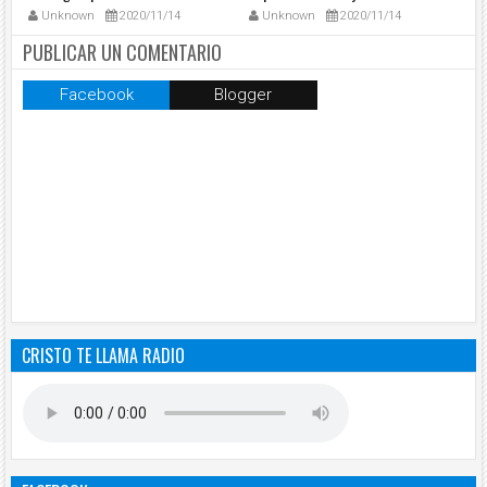
Roma
2020 - Tele VID
en
Unknown
2020/11/14
Unknown
2020/11/14
PUBLICAR UN COMENTARIO
Facebook
Blogger
CRISTO TE LLAMA RADIO