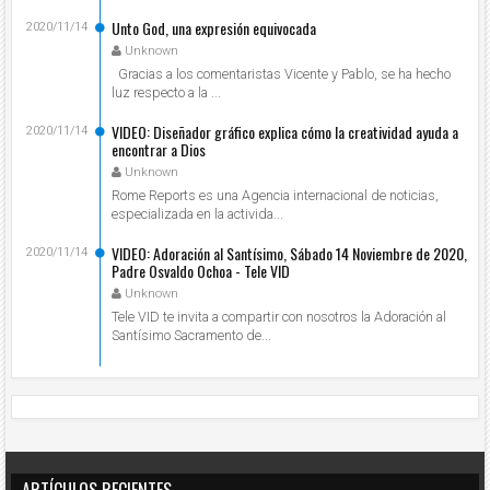
Unto God, una expresión equivocada
2020/11/14
Unknown
Gracias a los comentaristas Vicente y Pablo, se ha hecho
luz respecto a la ...
VIDEO: Diseñador gráfico explica cómo la creatividad ayuda a
2020/11/14
encontrar a Dios
Unknown
Rome Reports es una Agencia internacional de noticias,
especializada en la activida...
VIDEO: Adoración al Santísimo, Sábado 14 Noviembre de 2020,
2020/11/14
Padre Osvaldo Ochoa - Tele VID
Unknown
Tele VID te invita a compartir con nosotros la Adoración al
Santísimo Sacramento de...
ARTÍCULOS RECIENTES