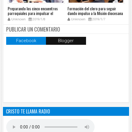
Preparando los cinco encuentros
Formación del clero para seguir
El 
parroquiales para impulsar el
dando impulso a la Misión diocesana
ora
dinamismo misionero
sac
Unknown
2019/1/8
Unknown
2019/1/7
PUBLICAR UN COMENTARIO
Facebook
Blogger
CRISTO TE LLAMA RADIO