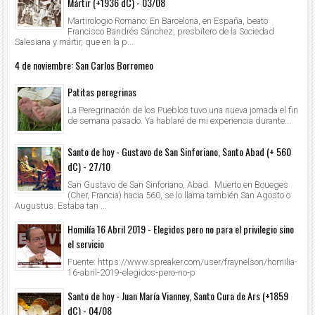
Mártir (+1936 dC) - 03/08
Martirologio Romano: En Barcelona, en España, beato
Francisco Bandrés Sánchez, presbítero de la Sociedad
Salesiana y mártir, que en la p...
4 de noviembre: San Carlos Borromeo
Patitas peregrinas
La Peregrinación de los Pueblos tuvo una nueva jornada el fin
de semana pasado. Ya hablaré de mi experiencia durante...
Santo de hoy - Gustavo de San Sinforiano, Santo Abad (+ 560
dC) - 27/10
San Gustavo de San Sinforiano, Abad. Muerto en Boueges
(Cher, Francia) hacia 560, se lo llama también San Agosto o
Augustus. Estaba tan ...
Homilía 16 Abril 2019 - Elegidos pero no para el privilegio sino
el servicio
Fuente: https://www.spreaker.com/user/fraynelson/homilia-
16-abril-2019-elegidos-pero-no-p
Santo de hoy - Juan María Vianney, Santo Cura de Ars (+1859
dC) - 04/08