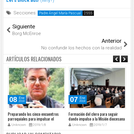
Let's block ads!
(Why?)
Secciones:
Padre Ángel María Pascual
Siguiente
Borg McEnroe
Anterior
No confundir los hechos con la realidad
ARTÍCULOS RELACIONADOS
08
07
Ene
Ene
2019
2019
Preparando los cinco encuentros
Formación del clero para seguir
El 
parroquiales para impulsar el
dando impulso a la Misión diocesana
ora
dinamismo misionero
sac
Unknown
2019/1/8
Unknown
2019/1/7