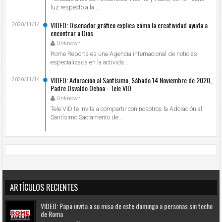
luz respecto a la ...
VIDEO: Diseñador gráfico explica cómo la creatividad ayuda a
2020/11/14
encontrar a Dios
Unknown
Rome Reports es una Agencia internacional de noticias,
especializada en la activida...
VIDEO: Adoración al Santísimo, Sábado 14 Noviembre de 2020,
2020/11/14
Padre Osvaldo Ochoa - Tele VID
Unknown
Tele VID te invita a compartir con nosotros la Adoración al
Santísimo Sacramento de...
ARTÍCULOS RECIENTES
VIDEO: Papa invita a su misa de este domingo a personas sin techo
de Roma