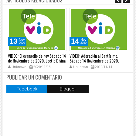
ARTÍCULOS RELACIONADOS
13
14
Nov
Nov
2020
2020
VIDEO: El evangelio de hoy Sábado 14
VIDEO: Adoración al Santísimo,
VID
de Noviembre de 2020, Lectio Divina
Sábado 14 Noviembre de 2020,
Pa
📖 - Tele VID
Padre Osvaldo Ochoa - Tele VID
20
Unknown
2020/11/13
Unknown
2020/11/14
PUBLICAR UN COMENTARIO
Facebook
Blogger