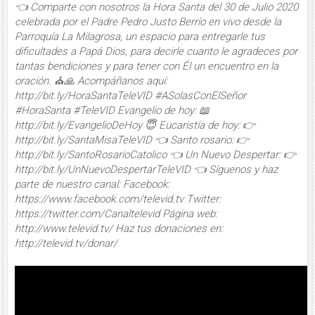
👈 Comparte con nosotros la Hora Santa del 30 de Julio 2020
celebrada por el Padre Pedro Justo Berrío en vivo desde la
Parroquía La Milagrosa, un espacio para entregarle tus
dificultades a Papá Dios, para decirle cuanto le agradeces por
tantas bendiciones y para tener con Él un encuentro en la
oración. ⛪🙏 Acompáñanos aquí:
http://bit.ly/HoraSantaTeleVID #ASolasConElSeñor
#HoraSanta #TeleVID Evangelio de hoy: 📖
http://bit.ly/EvangelioDeHoy 😇 Eucaristía de hoy: 👉
http://bit.ly/SantaMisaTeleVID 👈 Santo rosario: 👉
http://bit.ly/SantoRosarioCatolico 👈 Un Nuevo Despertar: 👉
http://bit.ly/UnNuevoDespertarTeleVID 👈 Síguenos y haz
parte de nuestro canal: Facebook:
https://www.facebook.com/televid.tv Twitter:
https://twitter.com/Canaltelevid Página web:
http://www.televid.tv/ Haz tus donaciones en:
http://televid.tv/donar/