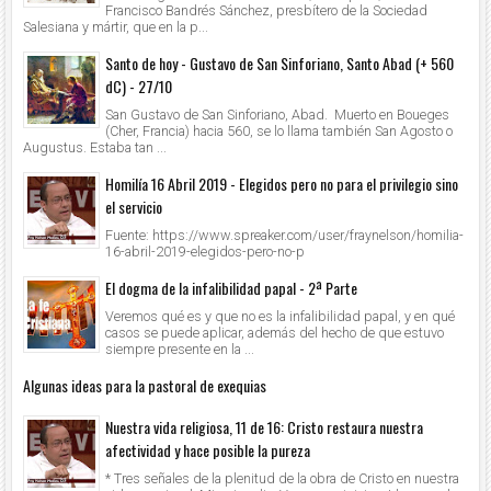
Francisco Bandrés Sánchez, presbítero de la Sociedad
Salesiana y mártir, que en la p...
Santo de hoy - Gustavo de San Sinforiano, Santo Abad (+ 560
dC) - 27/10
San Gustavo de San Sinforiano, Abad. Muerto en Boueges
(Cher, Francia) hacia 560, se lo llama también San Agosto o
Augustus. Estaba tan ...
Homilía 16 Abril 2019 - Elegidos pero no para el privilegio sino
el servicio
Fuente: https://www.spreaker.com/user/fraynelson/homilia-
16-abril-2019-elegidos-pero-no-p
El dogma de la infalibilidad papal - 2ª Parte
Veremos qué es y que no es la infalibilidad papal, y en qué
casos se puede aplicar, además del hecho de que estuvo
siempre presente en la ...
Algunas ideas para la pastoral de exequias
Nuestra vida religiosa, 11 de 16: Cristo restaura nuestra
afectividad y hace posible la pureza
* Tres señales de la plenitud de la obra de Cristo en nuestra