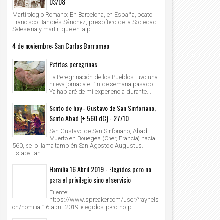
03/08
Martirologio Romano: En Barcelona, en España, beato
Francisco Bandrés Sánchez, presbítero de la Sociedad
Salesiana y mártir, que en la p...
4 de noviembre: San Carlos Borromeo
Patitas peregrinas
La Peregrinación de los Pueblos tuvo una
nueva jornada el fin de semana pasado.
Ya hablaré de mi experiencia durante...
Santo de hoy - Gustavo de San Sinforiano,
Santo Abad (+ 560 dC) - 27/10
San Gustavo de San Sinforiano, Abad.
Muerto en Boueges (Cher, Francia) hacia
560, se lo llama también San Agosto o Augustus.
Estaba tan ...
Homilía 16 Abril 2019 - Elegidos pero no
para el privilegio sino el servicio
Fuente:
https://www.spreaker.com/user/fraynels
on/homilia-16-abril-2019-elegidos-pero-no-p