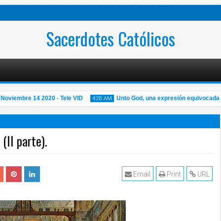
Sacerdotes Católicos
viembre 14 2020 - Tele VID
Unto God, una expresión equivocada
4:28 AM
(II parte).
14
Nov
2020
Email
Print
URL