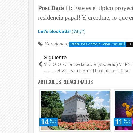
Post Data II:
Este es el típico proyec
residencia papal! Y, creedme, lo que e
Let's block ads!
(Why?)
Secciones:
Padre José Antonio Fortea Cucurull
Siguiente
VIDEO: Oración de la tarde (Vísperas) VIERN
JULIO 2020 | Padre Sam | Producción Crisol
ARTÍCULOS RELACIONADOS
14
11
Nov
Nov
2020
2020