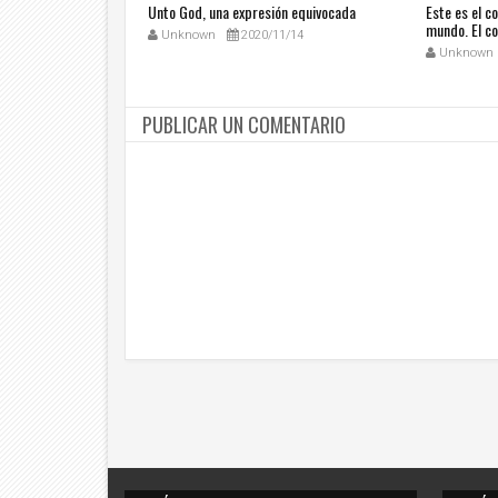
Unto God, una expresión equivocada
Este es el c
mundo. El co
1/6
Unknown
2020/11/14
distinguirlo.
Unknown
PUBLICAR UN COMENTARIO