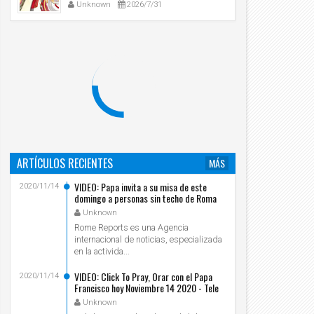
Unknown
2026/7/31
ARTÍCULOS RECIENTES
MÁS
VIDEO: Papa invita a su misa de este
2020/11/14
domingo a personas sin techo de Roma
Unknown
Rome Reports es una Agencia
internacional de noticias, especializada
en la activida...
VIDEO: Click To Pray, Orar con el Papa
2020/11/14
07
06
Nov
Nov
Francisco hoy Noviembre 14 2020 - Tele
2020
2020
VID
Unknown