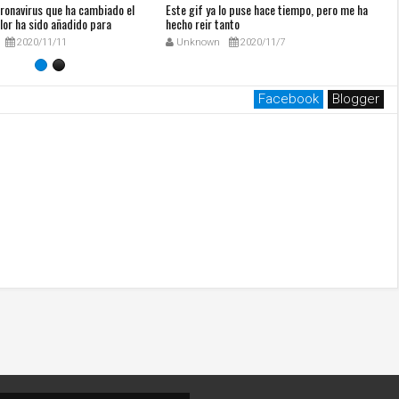
oronavirus que ha cambiado el
Este gif ya lo puse hace tiempo, pero me ha
T
lor ha sido añadido para
hecho reir tanto
2020/11/11
Unknown
2020/11/7
Facebook
Blogger