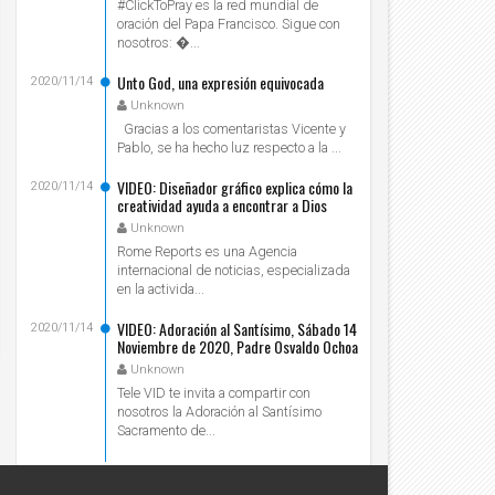
#ClickToPray es la red mundial de
rumpoundhog Day
El sistema MMP
oración del Papa Francisco. Sigue con
Unknown
2020/11/7
Unknown
2020/11/6
nosotros: ...
Unto God, una expresión equivocada
2020/11/14
Unknown
Gracias a los comentaristas Vicente y
Pablo, se ha hecho luz respecto a la ...
VIDEO: Diseñador gráfico explica cómo la
2020/11/14
creatividad ayuda a encontrar a Dios
Unknown
Rome Reports es una Agencia
internacional de noticias, especializada
en la activida...
VIDEO: Adoración al Santísimo, Sábado 14
2020/11/14
Noviembre de 2020, Padre Osvaldo Ochoa
- Tele VID
Unknown
Tele VID te invita a compartir con
nosotros la Adoración al Santísimo
Sacramento de...