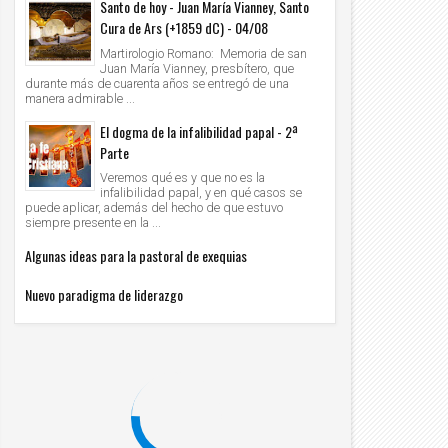
Santo de hoy - Juan María Vianney, Santo
Cura de Ars (+1859 dC) - 04/08
Martirologio Romano: Memoria de san
Juan María Vianney, presbítero, que
durante más de cuarenta años se entregó de una
manera admirable ...
El dogma de la infalibilidad papal - 2ª
Parte
Veremos qué es y que no es la
infalibilidad papal, y en qué casos se
puede aplicar, además del hecho de que estuvo
siempre presente en la ...
Algunas ideas para la pastoral de exequias
Nuevo paradigma de liderazgo