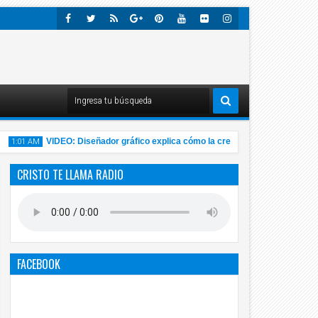
Faceb
Twitte
Rss
Googl
Pinter
Youtu
Flick
Insta
Ook
R
E-
Est
Be
R
Gra
Plus
M
VIDEO: Diseñador gráfico explica cómo la creatividad ayuda a encontr
1:01 AM
CRISTO TE LLAMA RADIO
14
Nov
2020
FACEBOOK