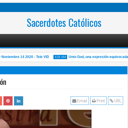
Sacerdotes Católicos
oviembre 14 2020 - Tele VID
Unto God, una expresión equivocada
4:28 AM
ión
14
Nov
2020
Email
Print
URL