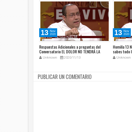
13
13
Nov
Nov
2020
2020
ríticos durante la
Respuestas Adicionales a preguntas del
Homilía 13 
a desde la fe)
Conversatorio EL DOLOR NO TENDRÁ LA
sabes todo l
ÚLTIMA PALABRA
1/10
Unknown
2020/11/13
Unknown
PUBLICAR UN COMENTARIO