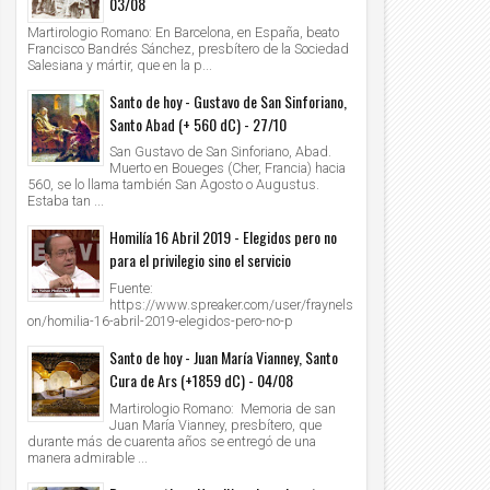
03/08
Martirologio Romano: En Barcelona, en España, beato
Francisco Bandrés Sánchez, presbítero de la Sociedad
Salesiana y mártir, que en la p...
Santo de hoy - Gustavo de San Sinforiano,
Santo Abad (+ 560 dC) - 27/10
San Gustavo de San Sinforiano, Abad.
Muerto en Boueges (Cher, Francia) hacia
560, se lo llama también San Agosto o Augustus.
Estaba tan ...
Homilía 16 Abril 2019 - Elegidos pero no
para el privilegio sino el servicio
Fuente:
https://www.spreaker.com/user/fraynels
on/homilia-16-abril-2019-elegidos-pero-no-p
Santo de hoy - Juan María Vianney, Santo
Cura de Ars (+1859 dC) - 04/08
Martirologio Romano: Memoria de san
Juan María Vianney, presbítero, que
durante más de cuarenta años se entregó de una
manera admirable ...