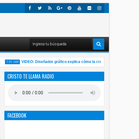
Faceb
Twitte
Rss
Googl
Pinter
Youtu
Flick
Insta
Ook
R
E-
Est
Be
R
Gra
Plus
M
VIDEO: Diseñador gráfico explica cómo la creatividad ayuda a encont
1:01 AM
CRISTO TE LLAMA RADIO
14
Nov
2020
FACEBOOK