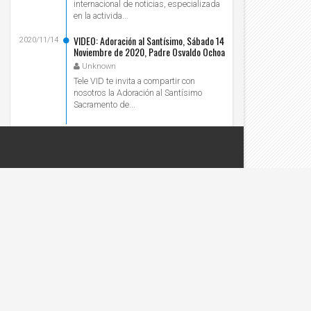
internacional de noticias, especializada
en la activida...
VIDEO: Adoración al Santísimo, Sábado 14
2020/11/14
Noviembre de 2020, Padre Osvaldo Ochoa
- Tele VID
Unknown
Tele VID te invita a compartir con
nosotros la Adoración al Santísimo
Sacramento de...