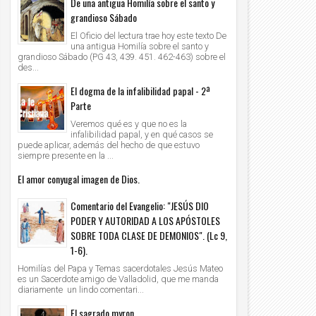
De una antigua Homilía sobre el santo y
grandioso Sábado
El Oficio del lectura trae hoy este texto De
una antigua Homilía sobre el santo y
grandioso Sábado (PG 43, 439. 451. 462-463) sobre el
des...
12
11
Nov
Nov
2020
2020
El dogma de la infalibilidad papal - 2ª
Parte
moria de dos tragedias, hace 35 años
Homilía 11 Noviembre 2020 No solo cura
oticia leída desde la fe)
sino también salvados, nos quiere Crist
Veremos qué es y que no es la
infalibilidad papal, y en qué casos se
Unknown
2020/11/12
Unknown
2020/11/11
puede aplicar, además del hecho de que estuvo
siempre presente en la ...
El amor conyugal imagen de Dios.
Comentario del Evangelio: "JESÚS DIO
PODER Y AUTORIDAD A LOS APÓSTOLES
SOBRE TODA CLASE DE DEMONIOS". (Lc 9,
1-6).
Homilías del Papa y Temas sacerdotales Jesús Mateo
es un Sacerdote amigo de Valladolid, que me manda
diariamente un lindo comentari...
El sagrado myron